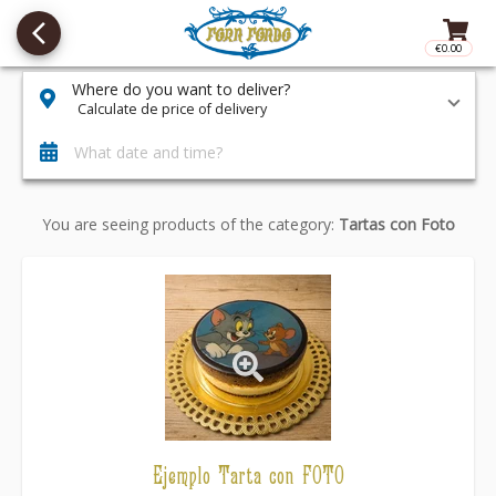
arrow_back_ios_new
€0.00
Access t
Where do you want to deliver?
Calculate de price of delivery
What date and time?
You are seeing products of the category:
Tartas con Foto
Ejemplo Tarta con FOTO