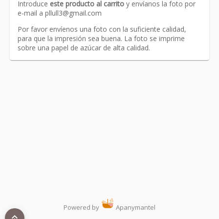
Introduce
este producto al carrito
y envíanos la foto por
e-mail a
pllull3@gmail.com
Por favor envíenos una foto con la suficiente calidad,
para que la impresión sea buena. La foto se imprime
sobre una papel de azúcar de alta calidad.
Link
Powered by
Apanymantel
keyboard_double_arrow_up